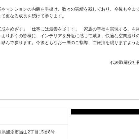
やマンションの内装を手掛け、数々の実績を残しており、今後も今ま
して更なる成長を続けて参ります。
成をめざす」「仕事には最善を尽くす」「家族の幸福を実現する」を
、より多くの皆様に、インテリアを身近に感じて戴き、快適な空間造り
う励んで参ります。今後ともなお一層のご指導、ご鞭撻を賜りますよう
代表取締役社
沖縄県浦添市当山2丁目15番8号