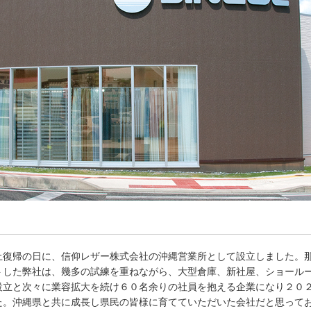
復帰の日に、信仰レザー株式会社の沖縄営業所として設立しました。
トした弊社は、幾多の試練を重ねながら、大型倉庫、新社屋、ショール
設立と次々に業容拡大を続け６０名余りの社員を抱える企業になり２０
た。沖縄県と共に成長し県民の皆様に育てていただいた会社だと思って