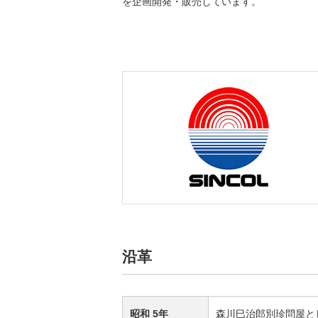
を企画開発・販売しています。
沿革
昭和 5年
森川巳治郎別珍問屋と