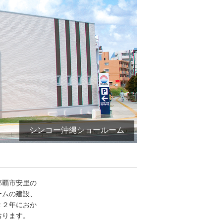
シンコー沖縄ショールーム
那覇市安里の
ームの建設、
２２年におか
おります。