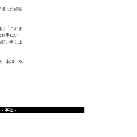
で培った経験
掲げ「これま
のお手伝い
お願い申し上
長 花城 弘
- 本社 -