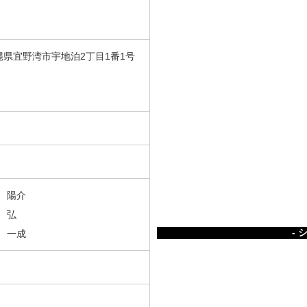
 沖縄県宜野湾市宇地泊2丁目1番1号
 陽介
 弘
- 
一成