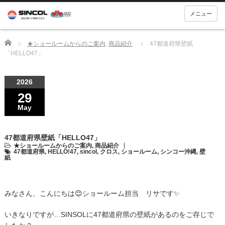
メニュー
Home
★ショールームからのご案内
,
商品紹介
47都道府県壁紙
「HELLO47」
2026
29
May
47都道府県壁紙「HELLO47」
★ショールームからのご案内
,
商品紹介
47都道府県
,
HELLO!47
,
sincol
,
クロス
,
ショールーム
,
シンコー沖縄
,
壁
紙
みなさん、こんにちは😊ショールーム担当 リサです✨
いきなりですが…SINSOLに47都道府県の壁紙があるのをご存じで