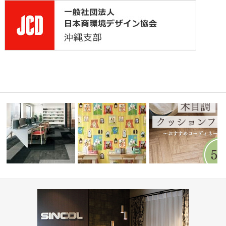
👋』-レッ
オフィス・公共施設(コーディ
水まわりで人気！木目調
ネート集)
住宅(コーディネート集)
ョンフロア5…