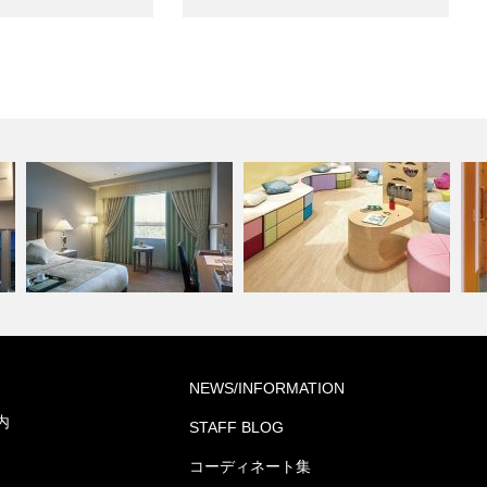
グ
学校・幼稚園(コーディネート
高
NEWS/INFORMATION
ホテル(コーディネート集)
集)
ー
内
STAFF BLOG
コーディネート集