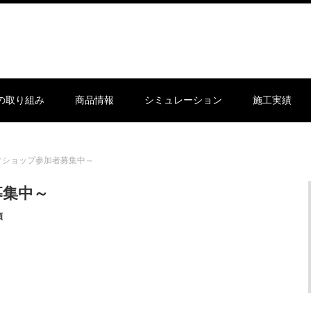
sの取り組み
商品情報
シミュレーション
施工実績
クショップ参加者募集中～
募集中～
類