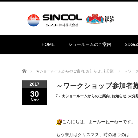
HOME
ショールームのご案内
SDG
Home
★ショールームからのご案内
,
お知らせ
,
未分類
～ワー
2017
～ワークショップ参加者
30
★ショールームからのご案内
,
お知らせ
,
未分
Nov
こんにちは、まーみーねーねーです。
もう来月はクリスマス、時の経つのは