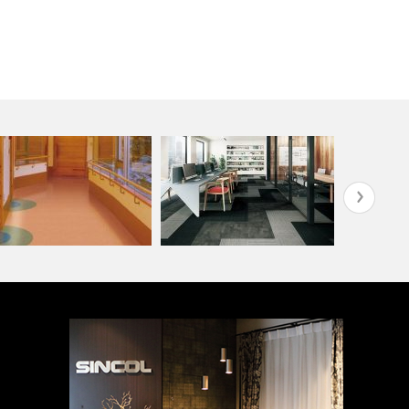
齢者・福祉施設(コーディネ
オフィス・公共施設(コーディ
ショップ・
ト集)
ネート集)
ート集)