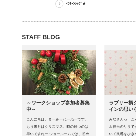
ｲﾝﾀｰﾝｼｯﾌﾟ★
STAFF BLOG
～ワークショップ参加者募集
ラブリー柄
中～
インの思い
こんにちは、まーみーねーねーです。
みなさんっ こ
もう来月はクリスマス、時の経つのは
ム担当のリサで
早いですねー ショールームでは、初め
いて風邪をひき