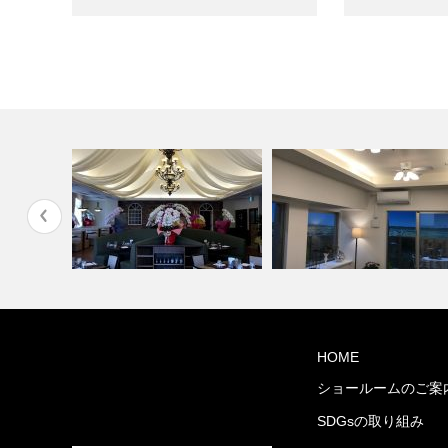
ミルコマンション沖縄市与儀
HOME
)
PIZZA HOUSE新本店
ランパーク …
ショールームのご案
SDGsの取り組み