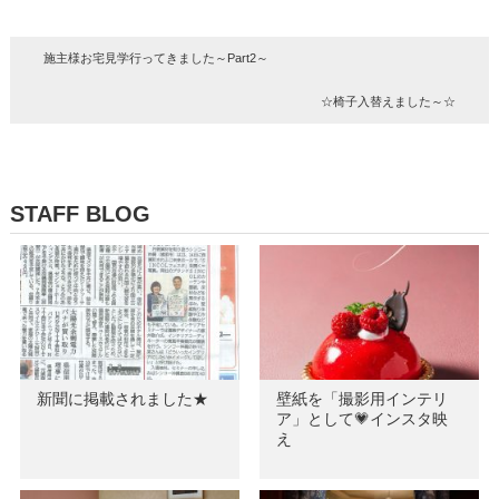
施主様お宅見学行ってきました～Part2～
☆椅子入替えました～☆
STAFF BLOG
新聞に掲載されました★
壁紙を「撮影用インテリ
ア」として💗インスタ映
え