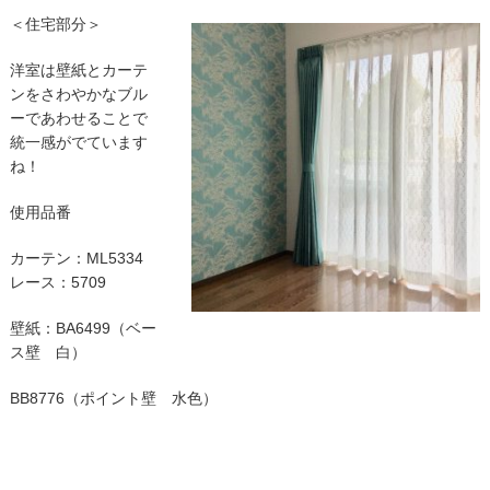
＜住宅部分＞
洋室は壁紙とカーテ
ンをさわやかなブル
ーであわせることで
統一感がでています
ね！
使用品番
カーテン：ML5334
レース：5709
壁紙：BA6499（ベー
ス壁 白）
BB8776（ポイント壁 水色）