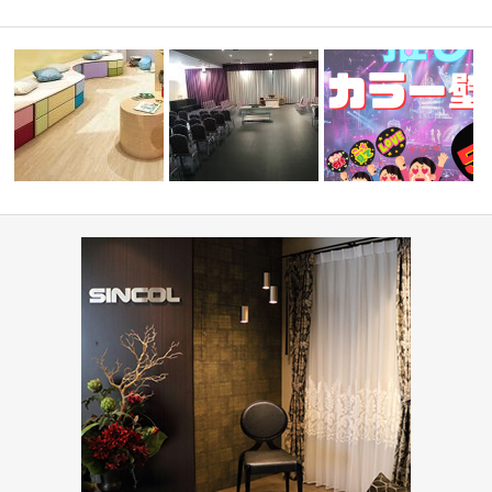
目調クッシ
学校・幼稚園(コーディネート
『推しカラー壁紙 5選👋』
集)
葬祭ホール いなんせ会館
ド編-