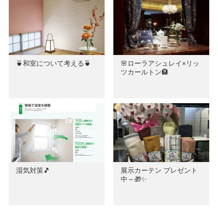
🍵和室について考える🍵
🌸ローラアシュレイ×リッ
ツカールトン🏨
湿気対策🎵
展示カーテン プレゼント
中～🎁✨