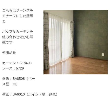
こちらはジーンズを
モチーフにした壁紙
と
ポップなカーテンを
組み合わせ遊び心満
載です
使用品番
カーテン：AZ8403
レース：5729
壁紙：BA6508（ベー
ス壁 白）
壁紙：BA6010（ポイント壁 緑色）