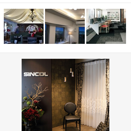
ーディネ
ミルコマンション沖縄市与儀グ
オフィス・公共施設(コー
PIZZA HOUSE新本店
ランパーク …
ネート集)