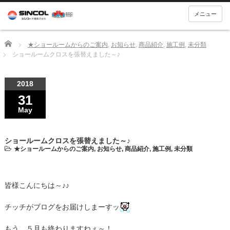
メニュー
Home
★ショールームからのご案内
,
お知らせ
,
商品紹介
,
施工例
,
未分類
ショールームクロスを張替えました～♪
2018
31
May
ショールームクロスを張替えました～♪
★ショールームからのご案内
,
お知らせ
,
商品紹介
,
施工例
,
未分類
皆様こんにちは～♪♪
チッチがブログをお届けしまーすッ
もう、５月も終わりますねぇ～！