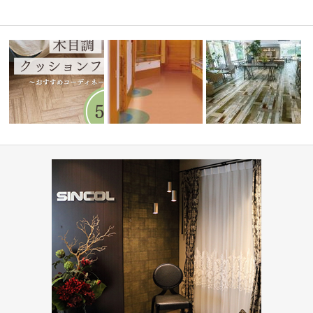
縄市与儀グ
水まわりで人気！木目調クッシ
高齢者・福祉施設(コーディネ
ショップ・飲食店(コーデ
ョンフロア5…
ート集)
ート集)