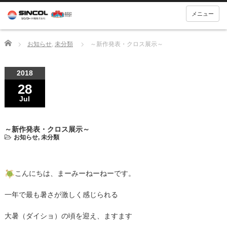
メニュー
Home
お知らせ
,
未分類
～新作発表・クロス展示～
2018
28
Jul
～新作発表・クロス展示～
お知らせ
,
未分類
こんにちは、まーみーねーねーです。
一年で最も暑さが激しく感じられる
大暑（ダイショ）の頃を迎え、ますます