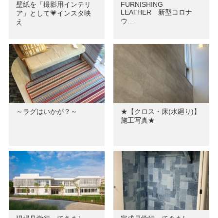
壁紙を「撮影用インテリ
FURNISHING
LEATHER 新型コロナ
ア」として💗インスタ映
ウ…
え
～ラグはいかが？～
★【クロス・床(水廻り)】
施工写真★