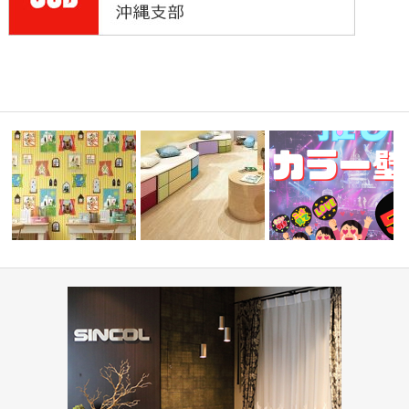
目調クッシ
学校・幼稚園(コーディネート
『推しカラー壁紙 5選👋』
住宅(コーディネート集)
集)
ド編-