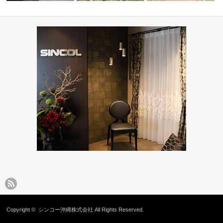
オフィス・公共施設(コーディ
ショップ・飲食店(コーディネ
水まわりで人気！木目調
せ会館
ネート集)
ート集)
ョンフロア5…
Copyright ©
シンコー沖縄株式会社
All Rights Reserved.