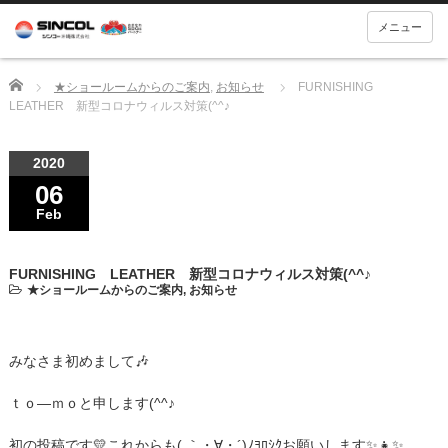
メニュー
Home
★ショールームからのご案内
,
お知らせ
FURNISHING
LEATHER 新型コロナウィルス対策(^^♪
2020
06
Feb
FURNISHING LEATHER 新型コロナウィルス対策(^^♪
★ショールームからのご案内
,
お知らせ
みなさま初めまして🎶
ｔｏ―ｍｏと申します(^^♪
初の投稿です💛これからも( ｀・∀・´)ﾉﾖﾛｼｸお願いします✨👧✨