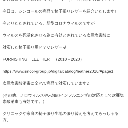
今日は、シンコールの商品で椅子張りレザーを紹介いたします♪
今とりだたされている、新型コロナウィルスですが
ウィルスを死活化させる為に有効とされている次亜塩素酸に
対応した椅子張り用ＰＶＣレザー💺
FURNISHING LEZTHER （2018－2020）
https://www.sincol-group.jp/digitalcatalog/leather2018/#page1
次亜塩素酸消毒に全PVC商品で対応しています♬
(その他、ノロウィルスや未知のインフルエンザの対応として次亜塩
素酸消毒も有効です。）
クリニックや家庭の椅子張り生地の張り替えを考えてらっしゃる
方、