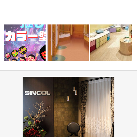
ディネー
『推しカラー壁紙 5選👋』-レッ
高齢者・福祉施設(コーディネ
学校・幼稚園(コーディネ
ド編-
ート集)
集)