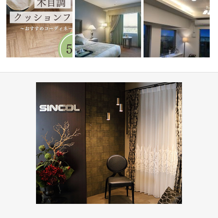
ーディネ
水まわりで人気！木目調クッシ
ミルコマンション沖縄市
ョンフロア5…
ホテル(コーディネート集)
ランパーク …