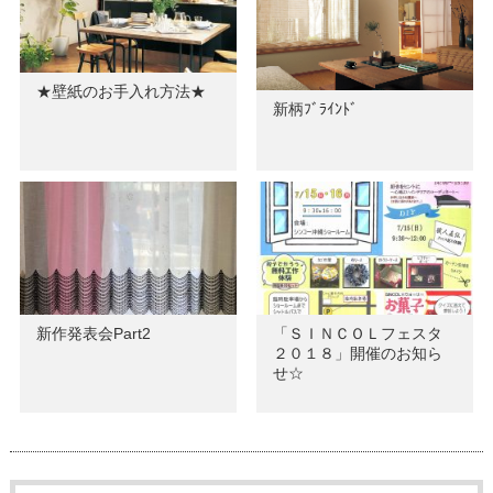
★壁紙のお手入れ方法★
新柄ﾌﾞﾗｲﾝﾄﾞ
新作発表会Part2
「ＳＩＮＣＯＬフェスタ
２０１８」開催のお知ら
せ☆