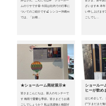
みなさん、こんにちは🌈 ショールー
皆さま、新年あ
ムのリサです😄 今回は社内での行事に
ざいます🎍 本
ついてのご紹介です🍒 シンコー沖縄㈱
い申し上げます🙇
では、「お稽…
ごしでし…
★ショールーム商材展示★
ショールー
ヒーが飲め
皆さまこんにちは。新人のモンチーで
はじめまして。 
す 梅雨で憂鬱な季節。皆さまどうお過
(^^)! まだま
ごしでしょうか？ 私は洗濯物と格闘す