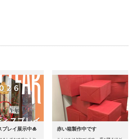
スプレイ展示中🎍
赤い箱製作中です