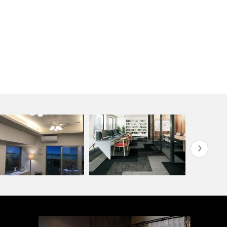
ルコマンション沖縄市与儀グ
オフィス・公共施設(コーディ
『推しカラー
ンパーク …
ネート集)
ド編-