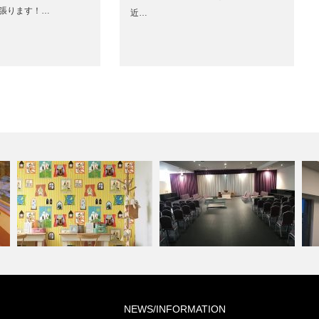
頑張ります！…
近…
ミ
NEWS/INFORMATION
住宅(コーディネート集)
葬祭ホール いなんせ会館
ラ