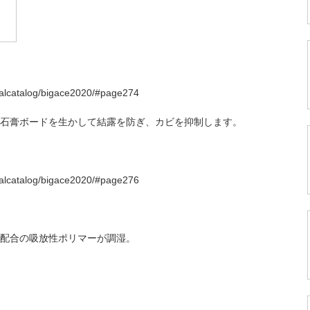
italcatalog/bigace2020/#page274
石膏ボードを生かして結露を防ぎ、カビを抑制します。
lcatalog/bigace2020/#page276
配合の吸放性ポリマーが調湿。