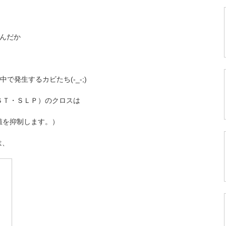
んだか
発生するカビたち(-_-;)
ＳＴ・ＳＬＰ）のクロスは
殖を抑制します。）
は、