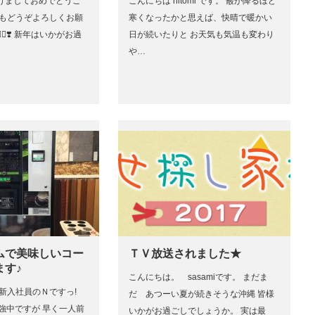
けましておめでとうご
こんにちは hitomi です。 霰が降るほど
年もどうぞよろしくお願
寒くなったかと思えば、快晴で暖かい
‍♀️❣️ 新年はいかがお過
日が続いたりと お天気も気温も変わり
や…
ムで美味しいコー
ＴＶ放送されました★
ます♪
こんにちは。 sasamiです。 まだま
新入社員のＮですっ!
だ あつーい夏が続きそうな沖縄 皆様
だ勉強中ですが 早く一人前
いかがお過ごしでしょうか。 実は最