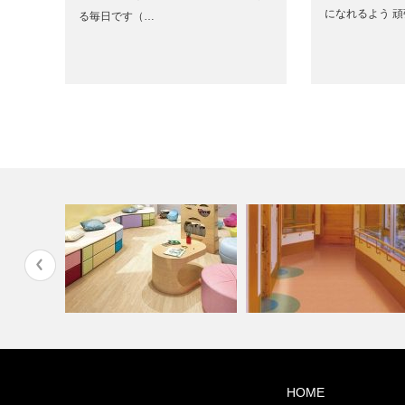
になれるよう 
る毎日です（…
ディネー
学校・幼稚園(コーディネート
高齢者・福祉施設(コーディネ
HOME
集)
ート集)