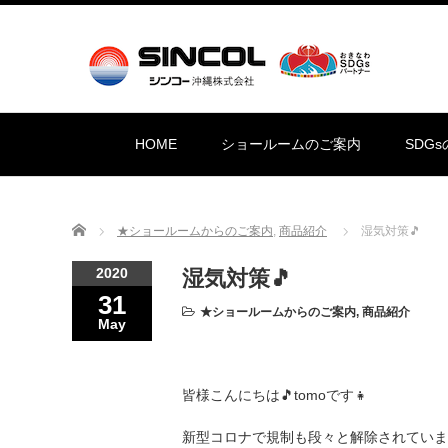
HOME
ショールームのご案内
SDG
Home
★ショールームからのご案内
,
商品紹介
湿気対策🎵
2020
湿気対策🎵
31
★ショールームからのご案内
,
商品紹介
May
皆様こんにちは🎵tomoです👧
新型コロナで規制も段々と解除されていま