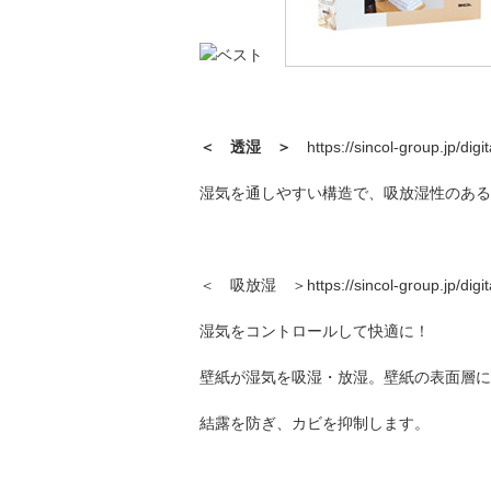
＜ 透湿 ＞
https://sincol-group.jp/dig
湿気を通しやすい構造で、吸放湿性のある
＜ 吸放湿 ＞https://sincol-group.jp/digita
湿気をコントロールして快適に！
壁紙が湿気を吸湿・放湿。壁紙の表面層に
結露を防ぎ、カビを抑制します。