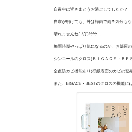
自粛中は皆さまどうお過ごしでしたか？
自粛が明けても、外は梅雨で雨☂気分もな
晴れませんね( ﾉД`)ｼｸｼｸ…
梅雨時期やっぱり気になるのが、お部屋の中で
シンコールのクロス(ＢＩＧＡＣＥ・ＢＥ
全点防カビ機能あり(壁紙表面のカビの繁
また、BIGACE・BESTのクロスの機能に