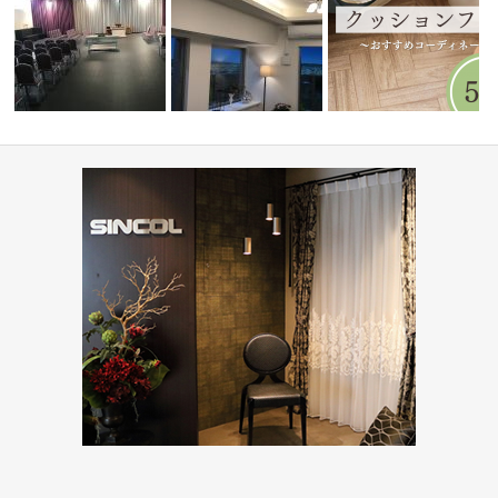
ミルコマンション沖縄市与儀グ
水まわりで人気！木目調
)
葬祭ホール いなんせ会館
ランパーク …
ョンフロア5…