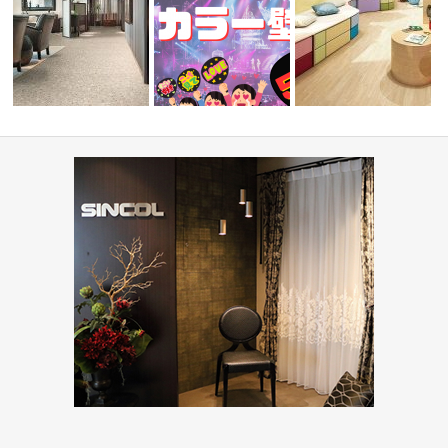
ディネー
『推しカラー壁紙 5選👋』-レッ
学校・幼稚園(コーディネート
オフィス・公共施設(コー
ド編-
集)
ネート集)