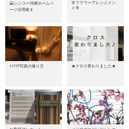
🌸フラワーアレンジメン
💻シンコー沖縄ホームペ
ト🌸
ージ活用術📱
ｲﾝﾃﾘｱ写真の撮り方
★クロス変わりました★