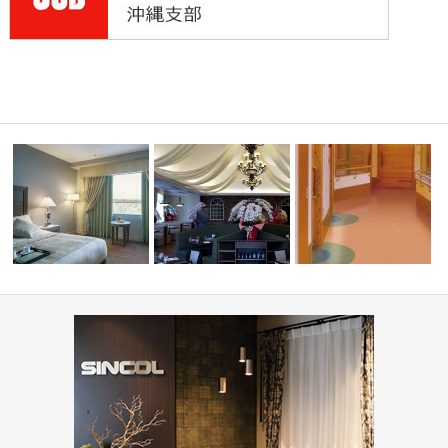
ディネー
高齢者・福祉施設(コーデ
ホテル(コーディネート集)
PIZZA HOUSE新本店
ート集)