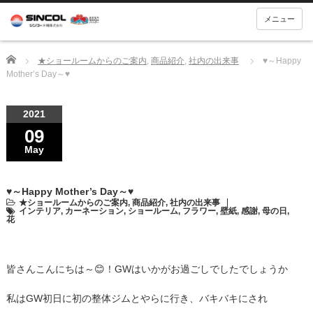
メニュー
Home
★ショールームからのご案内
,
商品紹介
,
社内の出来事
♥～Happy
Mother’s Day～♥
2021
09
May
♥～Happy Mother’s Day～♥
★ショールームからのご案内
,
商品紹介
,
社内の出来事
インテリア
,
カーネーション
,
ショールーム
,
フラワー
,
壁紙
,
感謝
,
母の日
,
花
皆さんこんにちは～😊！GWはいかがお過ごしでしたでしょうか
私はGW初日に初の整体ジムとやらに行き、バキバキにされ