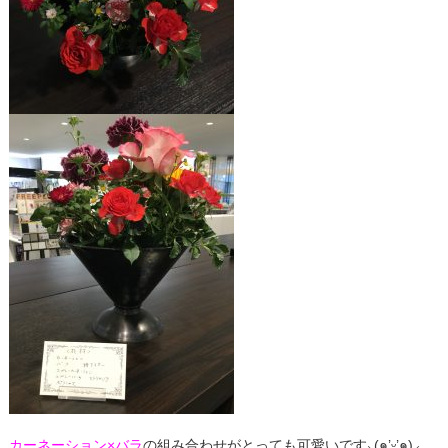
カーネーション×バラ
の組み合わせがとっても可愛いです⸜(๑’ᵕ’๑)⸝