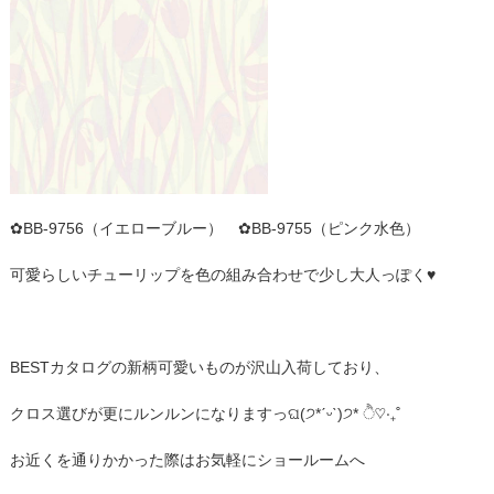
✿BB-9756（イエローブルー） ✿BB-9755（ピンク水色）
可愛らしいチューリップを色の組み合わせで少し大人っぽく♥
BESTカタログの新柄可愛いものが沢山入荷しており、
クロス選びが更にルンルンになりますっଘ(੭*ˊᵕˋ)੭* ੈ♡‧₊˚
お近くを通りかかった際はお気軽にショールームへ