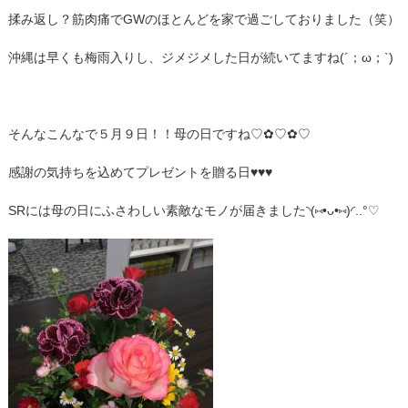
揉み返し？筋肉痛でGWのほとんどを家で過ごしておりました（笑）
沖縄は早くも梅雨入りし、ジメジメした日が続いてますね(´；ω；`)
そんなこんなで５月９日！！母の日ですね♡✿♡✿♡
感謝の気持ちを込めてプレゼントを贈る日♥♥♥
SRには母の日にふさわしい素敵なモノが届きました◝(⑅•ᴗ•⑅)◜..°♡