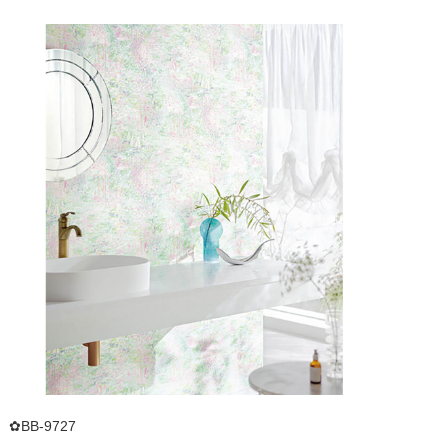
✿BB-9727