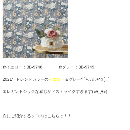
✿イエロー：BB-9748 ✿グレー：BB-9749
2021年トレンドカラーの
イエロー
＆
グレー
*:ﾟ+｡.☆.+*✩⡱:ﾟ
エレガントシックな感じがドストライクすぎます(๑♥‿♥๑)
次にご紹介するクロスはこちらっ！！