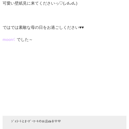
可愛い壁紙見に来てくださいっ♡(｡☌ᴗ☌｡)
ではでは素敵な母の日をお過ごしください♥♥
moon☾
でした～
ｼﾞｪﾗｰﾄとｵｰﾀﾞｰｹｰｷのお店🍰🍦💛💜