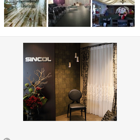
ショップ・飲食店(コーディネ
)
ート集)
葬祭ホール いなんせ会館
PIZZA HOUSE新本店