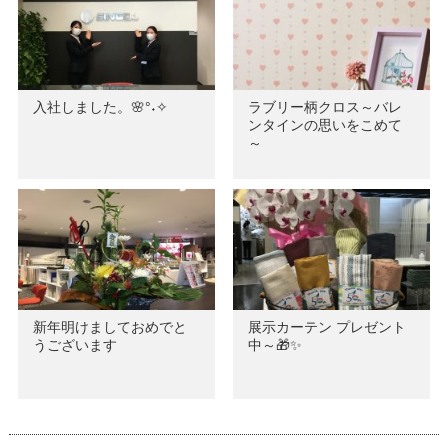
入社しました。🌸°˖✧
ラブリー柄クロス～バレ
ンタインの思いをこめて
～
新年明けましておめでと
展示カーテン プレゼント
うございます
中～🎁✨