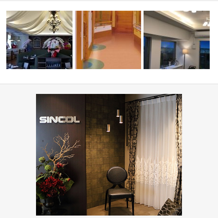
コーディ
高齢者・福祉施設(コーディネ
ミルコマンション沖縄市
PIZZA HOUSE新本店
ート集)
ランパーク …