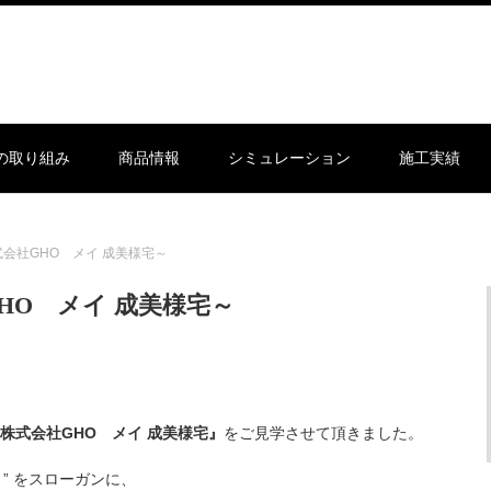
sの取り組み
商品情報
シミュレーション
施工実績
会社GHO メイ 成美様宅～
HO メイ 成美様宅～
株式会社GHO メイ 成美様宅』
をご見学させて頂きました。
 ” をスローガンに、