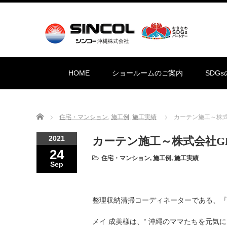
HOME
ショールームのご案内
SDG
Home
住宅・マンション
,
施工例
,
施工実績
カーテン施工～株式
2021
カーテン施工～株式会社G
24
住宅・マンション
,
施工例
,
施工実績
Sep
整理収納清掃コーディネーターである、『
メイ 成美様は、“ 沖縄のママたちを元気に