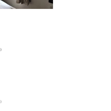
ム）
ム）