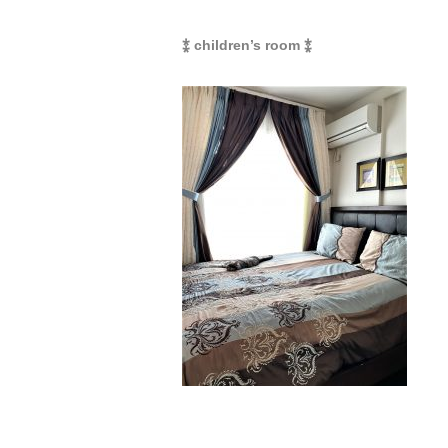
⁑ children’s room ⁑