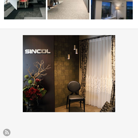
ーディネ
オフィス・公共施設(コーディ
病院・医療施設(コーディネー
ミルコマンション沖縄市
ネート集)
ト集)
ランパーク …