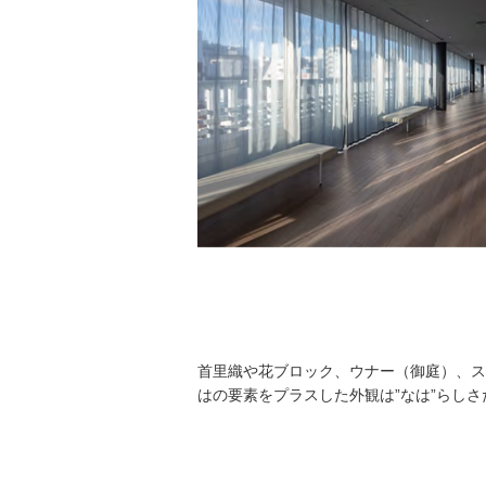
首里織や花ブロック、ウナー（御庭）、ス
はの要素をプラスした外観は”なは”らし