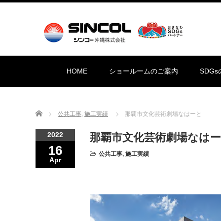
HOME
ショールームのご案内
SDG
Home
公共工事
,
施工実績
那覇市文化芸術劇場なはーと
2022
那覇市文化芸術劇場なは
16
公共工事
,
施工実績
Apr