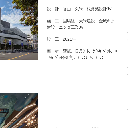
設 計：香山・久米・根路銘設計JV
施 工：国場組・大米建設・金城キク
建設・ニシダ工業JV
竣 工：2021年
商 材：壁紙、長尺ｼｰﾄ、ﾀｲﾙｶｰﾍﾟｯﾄ、ﾛ
ｰﾙｶｰﾍﾟｯﾄ(特注)、ｶｰﾃﾝﾚｰﾙ、ｶｰﾃﾝ