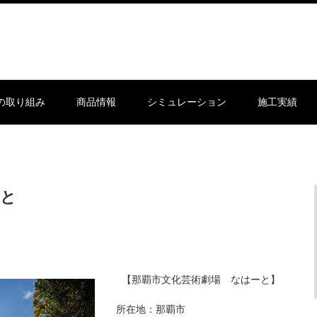
sの取り組み
商品情報
シミュレーション
施工実績
ーと
【那覇市文化芸術劇場 なはーと】
所在地：那覇市