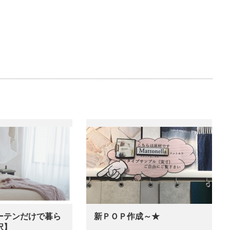
ーテンだけで暮ら
新ＰＯＰ作成～★
択】