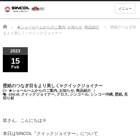
メニュー
Home
★ショールームからのご案内
,
お知らせ
,
商品紹介
壁紙のつなぎ目
をより美しく✨クイックジョイナー
2023
15
Feb
壁紙のつなぎ目をより美しく✨クイックジョイナー
★ショールームからのご案内
,
お知らせ
,
商品紹介
sincol
,
クイックジョイナー
,
クロス
,
シンコール
,
シンコー沖縄
,
壁紙
,
見
切り材
皆さん、こんにちは🌞
本日はSINCOL『クイックジョイナー』について