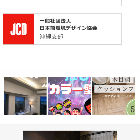
ミルコマンション沖縄市与儀グ
『推しカラー壁紙 5選👋』-レッ
水まわりで人気！木目調