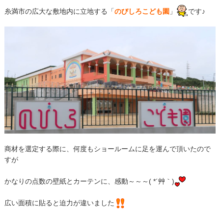
糸満市の広大な敷地内に立地する「
のびしろこども園
」
です♪
商材を選定する際に、何度もショールームに足を運んで頂いたので
すが
かなりの点数の壁紙とカーテンに、感動～～～( *´艸｀)
広い面積に貼ると迫力が違いました