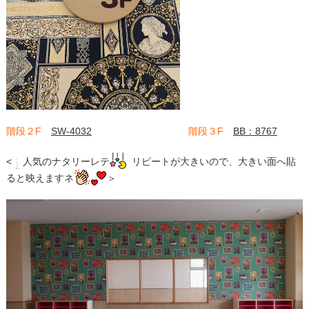
階段２F
SW-4032
階段３F
BB：8767
<
人気のナタリーレテ
リピートが大きいので、大きい面へ貼
ると映えますネ
＞