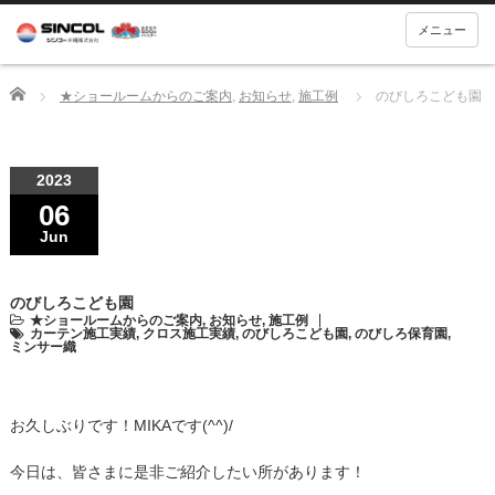
メニュー
Home
★ショールームからのご案内
,
お知らせ
,
施工例
のびしろこども園
2023
06
Jun
のびしろこども園
★ショールームからのご案内
,
お知らせ
,
施工例
カーテン施工実績
,
クロス施工実績
,
のびしろこども園
,
のびしろ保育園
,
ミンサー織
お久しぶりです！MIKAです(^^)/
今日は、皆さまに是非ご紹介したい所があります！