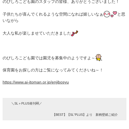
のびしろこども園のスタッフの皆様、ありがとうございました！
子供たちが喜んでくれるような空間になれば嬉しいなぁ
と思
いながら
大人な私が楽しませていただきました
のびしろこども園では園児を募集中のようですよ～
保育園をお探しの方はご覧になってみてくださいね～！
https://www.ai-itoman.or.jp/enjibosyu
＼SL＋PLUS発刊🆕／
【BEST】【SL⁺PLUS】より 新柄壁紙ご紹介