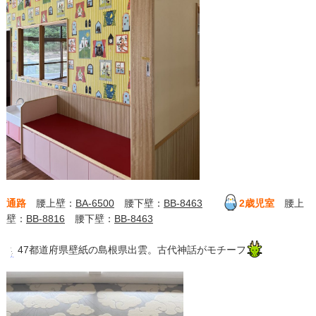
通路
腰上壁：
BA-6500
腰下壁：
BB-8463
2歳児室
腰上
壁：
BB-8816
腰下壁：
BB-8463
47都道府県壁紙の島根県出雲。古代神話がモチーフ