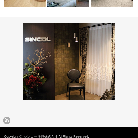
ーディネート
病院・医療施設(コーディネー
ショップ・飲食店(コ
ホテル(コーディネート集)
ト集)
ート集)
Copyright ©
シンコー沖縄株式会社
All Rights Reserved.