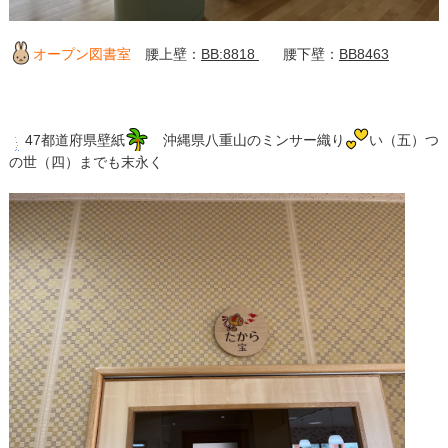
オープン図書室
腰上壁：
BB:8818
腰下壁：
BB8463
47都道府県壁紙
沖縄県八重山のミンサー織り
い（五）つ
の世（四）までも末永く