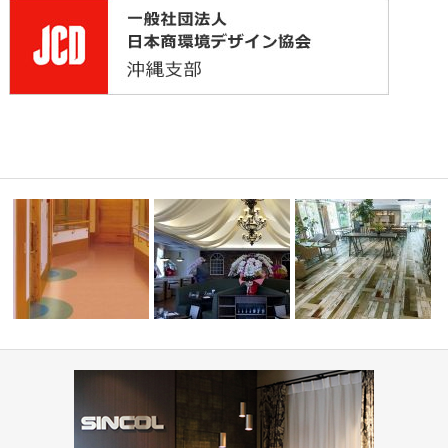
ーディネ
ショップ・飲食店(コーディネ
水まわりで人気！木目調
PIZZA HOUSE新本店
ート集)
ョンフロア5…