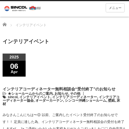
メニュー
Home
インテリアイベント
インテリアイベント
2025
06
Apr
インテリアコーディネーター無料相談会“受付終了”のお知らせ
★ショールームからのご案内
,
お知らせ
,
その他
sincol
,
インテリアイベント
,
インテリアコーディネーター
,
インテリアコ
ーディネーター協会
,
オーダーカーテン
,
シンコー沖縄ショールーム
,
壁紙
,
床
材
みなさんこんにちは〜😊 以前、ご案内したイベント受付終了のお知らせで
す！！ 定員に達した為、インテリアコーディネーター無料相談会の受付を終了
します<(_ _)> ご予約いただいたお客様ありがとうございました♡♡ 自由見学も