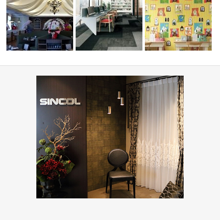
ーディネ
オフィス・公共施設(コーディ
PIZZA HOUSE新本店
ネート集)
住宅(コーディネート集)