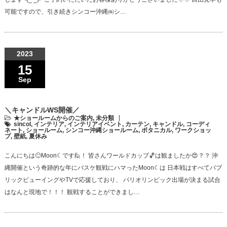
可能ですので、引き続きシンコー沖縄㈱シ…
2023
15
Sep
＼キャンドルWS開催／
★ショールームからのご案内
,
未分類
sincol
,
インテリア
,
インテリアイベント
,
カーテン
,
キャンドル
,
コーディ
ネート
,
ショールーム
,
シンコー沖縄ショールーム
,
ボタニカル
,
ワークショッ
プ
,
壁紙
,
夏休み
こんにちは🙂Moon☾です🙋！ 皆さんワールドカップ🏀は観ましたか😍？？ 沖
縄開催という奇跡的な年にバスケ観戦にハマったMoon☾は 日本戦はすべてパブ
リックビューイングやTVで応援しており、 パリオリンピック出場が決まる試合
はなんと現地で！！！ 観戦することができまし…