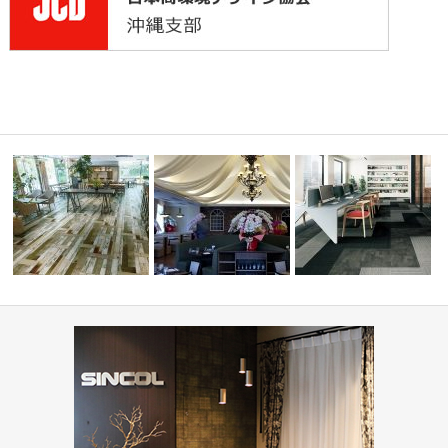
ィネート
ショップ・飲食店(コーディネ
オフィス・公共施設(コー
ート集)
PIZZA HOUSE新本店
ネート集)