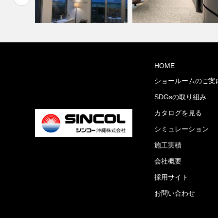
ーディネ
ミルコマンション沖縄市与儀グ
病院・医療施設(コーディネー
HOME
ランパーク …
ト集)
ショールームのご案
SDGsの取り組み
カタログを見る
シミュレーション
施工実積
会社概要
採用サイト
お問い合わせ