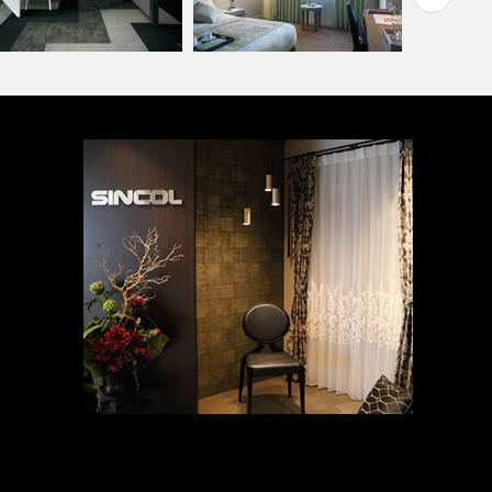
フィス・公共施設(コーディ
『推しカラー
ート集)
ホテル(コーディネート集)
ド編-