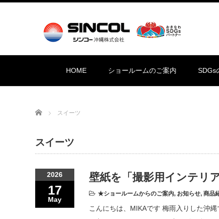
HOME
ショールームのご案内
SDG
Home
スイーツ
スイーツ
2026
壁紙を「撮影用インテリア
17
★ショールームからのご案内
,
お知らせ
,
商品
May
こんにちは、MIKAです 梅雨入りした沖