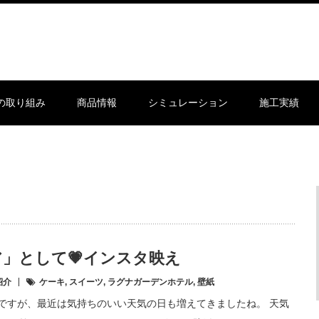
sの取り組み
商品情報
シミュレーション
施工実績
」として💗インスタ映え
紹介
ケーキ
,
スイーツ
,
ラグナガーデンホテル
,
壁紙
縄ですが、最近は気持ちのいい天気の日も増えてきましたね。 天気