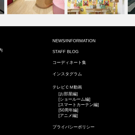
学校・幼稚園(コーディネート
オ
NEWS/INFORMATION
集)
住宅(コーディネート集)
ネ
内
STAFF BLOG
コーディネート集
インスタグラム
テレビＣＭ動画
[お部屋編]
[ショールーム編]
[スマートカーテン編]
[50周年編]
[アニメ編]
プライバシーポリシー