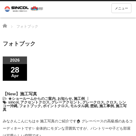
メニュー
Home
フォトブック
フォトブック
2026
28
Apr
【New】施工写真
★ショールームからのご案内
,
お知らせ
,
施工例
sincol
,
アクセントクロス
,
グレーアクセント
,
グレークロス
,
クロス
,
シン
コー沖縄
,
フォトブック
,
ポイントクロス
,
モルタル調
,
壁紙
,
施工事例
,
施工写
真
みなさんこんにちは☺ 施工写真のご紹介です🏠 グレーベースの高級感のあるコ
ーディネートです✨ 全体的にモダンな雰囲気ですが、パントリーや子ども部屋
は可愛らしい空間です♪ …