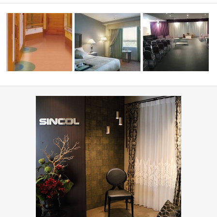
目調クッシ
高齢者・福祉施設(コーディネ
ート集)
ホテル(コーディネート集)
葬祭ホール いなんせ会