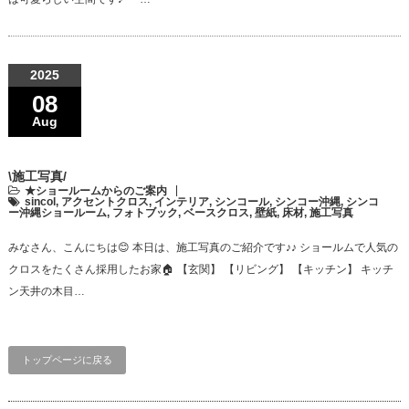
2025
08
Aug
\施工写真/
★ショールームからのご案内
sincol
,
アクセントクロス
,
インテリア
,
シンコール
,
シンコー沖縄
,
シンコ
ー沖縄ショールーム
,
フォトブック
,
ベースクロス
,
壁紙
,
床材
,
施工写真
みなさん、こんにちは😊 本日は、施工写真のご紹介です♪♪ ショールムで人気の
クロスをたくさん採用したお家🏠 【玄関】 【リビング】 【キッチン】 キッチ
ン天井の木目…
トップページに戻る