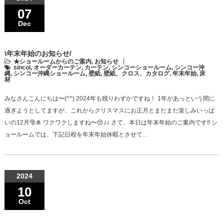
07
Dec
\年末年始のお知らせ/
★ショールームからのご案内
,
お知らせ
sincol
,
オーダーカーテン
,
カーテン
,
シンコーショールーム
,
シンコー沖
縄
,
シンコー沖縄ショールーム
,
壁紙
,
壁紙、クロス、カタログ
,
年末年始
,
床
材
みなさんこんにちは〜(^^) 2024年も残りわずかですね！ 1年があっという間に
過ぎようとしてますが、これからクリスマスにお正月とまだまだ楽しみいっぱ
いの12月🎅🎍 ワクワクしますね〜😚♪♪ さて、本日は年末年始のご案内です‼ シ
ョールームでは、下記日程を年末年始休暇とさせて…
2024
10
Oct