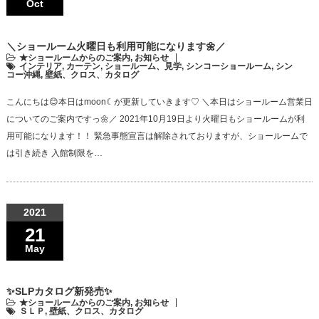
Oct
＼ショールーム火曜日も利用可能になります🌼／
★ショールームからのご案内
,
お知らせ
インテリア
,
カーテン
,
ショールーム、見学
,
シンコーショールーム
,
シン
コー沖縄
,
壁紙、クロス、カタログ
こんにちは😊本日はmoon☾が更新していきます♡ ＼本日はショールーム営業日
についてのご案内ですっ🌼／ 2021年10月19日より火曜日もショールームが利
用可能になります！！ 緊急事態宣言は解除されておりますが、ショールームで
は引き続き 入館制限を…
2021
21
May
✨SLPカタログ新発売✨
★ショールームからのご案内
,
お知らせ
ＳＬＰ
,
壁紙、クロス、カタログ