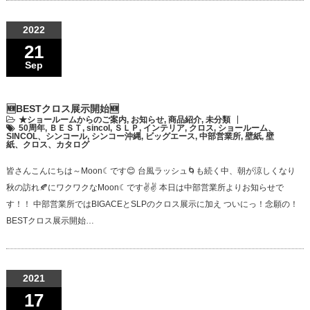
2022
21
Sep
🆕BESTクロス展示開始🆕
★ショールームからのご案内
,
お知らせ
,
商品紹介
,
未分類
50周年
,
ＢＥＳＴ
,
sincol
,
ＳＬＰ
,
インテリア
,
クロス
,
ショールーム、
SINCOL、シンコール
,
シンコー沖縄
,
ビッグエース
,
中部営業所
,
壁紙
,
壁
紙、クロス、カタログ
皆さんこんにちは～Moon☾です😊 台風ラッシュ🌀も続く中、朝が涼しくなり
秋の訪れ🍂にワクワクなMoon☾です✌✌ 本日は中部営業所よりお知らせで
す！！ 中部営業所ではBIGACEとSLPのクロス展示に加え ついにっ！念願の！
BESTクロス展示開始…
2021
17