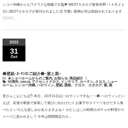
ンコー沖縄からもワクワクな朗報です💁💗 \BESTカタログ新発売🆕！/ ４月２１
日にBESTカタログが発刊されました👏 可愛い新柄が沢山収録されております
♡♡♡ …
2022
31
Oct
🎃壁紙･ｶｰﾃﾝのご紹介🎃~紫と黒~
★ショールームからのご案内
,
お知らせ
,
商品紹介
50周年
,
sincol
,
アクセントクロス
,
インテリア
,
カーテン
,
クロス
,
ショー
ルーム
,
シンコー沖縄
,
ハロウィン
,
壁紙
,
壁紙、クロス、カタログ
,
紫
,
黒
皆さんこんにちは✋ 本日、10月31日はハロウィンですね！！🎃 ハロウィンとい
えば、友達や家族で仮装して遊びに出かけたり お菓子やスイーツをひたすら食
べたり いろんな楽しみがありますよね！ わたしはこの時期カボチャの料理やス
イーツに惹かれまして 今年は期間限定のカ…