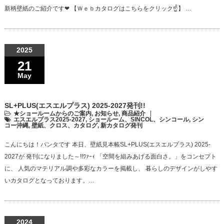
新柄壁紙のご紹介です❤ 【Ｗｅｂカタログはこちらをクリック☝】 …
2025
21
May
SL+PLUS(エスエルプラス) 2025-2027発刊!!
★ショールームからのご案内
,
お知らせ
,
商品紹介
エスエルプラス2025-2027
,
ショールーム、SINCOL、シンコール
,
シン
コー沖縄
,
壁紙、クロス、カタログ
,
新カタログ発刊
こんにちは！パンタです 本日、壁紙見本帳SL+PLUS(エスエルプラス) 2025-
2027が 発刊になりました～!!ﾜｧｰｨ 「空間を組みあげる面白さ。」をコンセプト
に、 人気のマテリアル調や多彩なカラーを掲載し、 暮らしのデザインがしやす
いカタログとなっております。…
2024