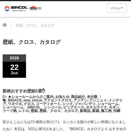
メニュー
Home
壁紙、クロス、カタログ
壁紙、クロス、カタログ
2026
22
Jun
新柄おすすめ壁紙5選✋
★ショールームからのご案内
,
お知らせ
,
商品紹介
,
未分類
BIGACE
,
new
,
sincol
,
アクセントクロス
,
アジアン
,
アンニュイ
,
インテリ
ア
,
ウネウネ
,
クロス
,
コーディネート
,
シック
,
ジャパンディ
,
ショールーム
,
ショールーム、SINCOL、シンコール
,
ビッグエース
,
ホテルライク
,
モダン
,
リーフ柄
,
レトロ
,
壁紙
,
壁紙、クロス、カタログ
,
新商品
,
新築
,
施工例
,
沖縄
皆さんこんにちは🙋‍♀‍ 梅雨も明け(？)、カンカン太陽🌞が眩しい時期になりまし
たね！ 本日は、5/21に発刊されました、『BIGACE』カタログより おすすめの