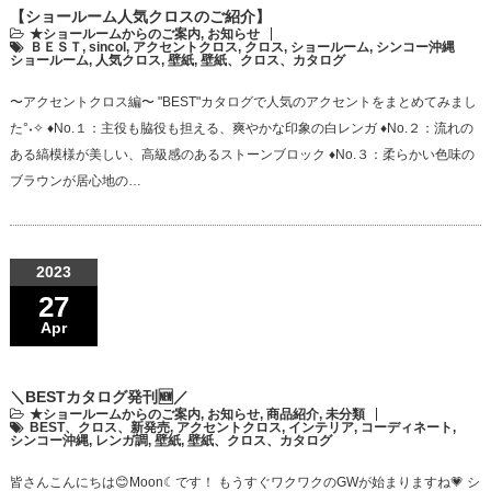
【ショールーム人気クロスのご紹介】
★ショールームからのご案内
,
お知らせ
ＢＥＳＴ
,
sincol
,
アクセントクロス
,
クロス
,
ショールーム
,
シンコー沖縄
ショールーム
,
人気クロス
,
壁紙
,
壁紙、クロス、カタログ
〜アクセントクロス編〜 "BEST"カタログで人気のアクセントをまとめてみまし
た°˖✧ ♦No.１：主役も脇役も担える、爽やかな印象の白レンガ ♦No.２：流れの
ある縞模様が美しい、高級感のあるストーンブロック ♦No.３：柔らかい色味の
ブラウンが居心地の…
2023
27
Apr
＼BESTカタログ発刊🆕／
★ショールームからのご案内
,
お知らせ
,
商品紹介
,
未分類
BEST、クロス、新発売
,
アクセントクロス
,
インテリア
,
コーディネート
,
シンコー沖縄
,
レンガ調
,
壁紙
,
壁紙、クロス、カタログ
皆さんこんにちは😊Moon☾です！ もうすぐワクワクのGWが始まりますね💗 シ