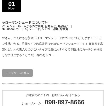
01
Nov
✨ローマンシェードについて✨
★ショールームからのご案内
,
お知らせ
,
商品紹介
sincol
,
カーテン
,
シェード
,
シンコー沖縄
,
窓装飾
皆さん、こんにちは✋ 本日はローマンシェードについてご紹介します！ カーテ
ン生地で作る、昇降タイプの窓装飾 それがローマンシェードです！ 腰高窓や高
窓など、人の出入りの少ないタイプの窓におすすめで 同生地のカーテンを掃出
し窓に使用することで 統一感のあるコ…
トップページに戻る
お電話でのご予約・お問い合わせはこちら
098-897-8666
ショールーム：