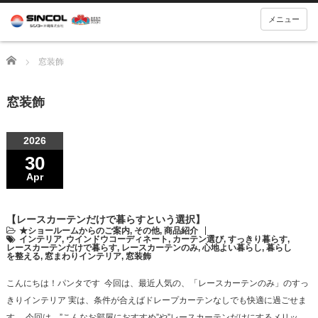
メニュー
Home
窓装飾
窓装飾
2026
30
Apr
【レースカーテンだけで暮らすという選択】
★ショールームからのご案内
,
その他
,
商品紹介
インテリア
,
ウインドウコーディネート
,
カーテン選び
,
すっきり暮らす
,
レースカーテンだけで暮らす
,
レースカーテンのみ
,
心地よい暮らし
,
暮らし
を整える
,
窓まわりインテリア
,
窓装飾
こんにちは！パンタです 今回は、最近人気の、「レースカーテンのみ」のすっ
きりインテリア 実は、条件が合えばドレープカーテンなしでも快適に過ごせま
す。 今回は、”こんなお部屋におすすめ”や”レースカーテンだけにするメリッ