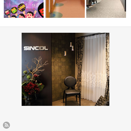
コーディ
『推しカラー壁紙 5選👋』-レッ
高齢者・福祉施設(コーディネ
病院・医療施設(コーディ
ド編-
ート集)
ト集)