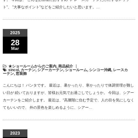
ト”、 ”大事なポイント”などをご紹介したいと思います。…
2025
28
Mar
★ショールームからのご案内
,
商品紹介
sincol
,
カーテン
,
シアーカーテン
,
ショールーム
,
シンコー沖縄
,
レースカ
ーテン
,
窓装飾
こんにちは！ パンタです。 最近は、暑かったり、寒かったりで体調管理が難し
い日が 続いておりますが、皆様お元気でお過ごしでしょうか。 今回は、シアー
カーテンをご紹介します。 最近は、“高層階に住む予定で、人の目を気にしなく
てもいいので、 外の景色を楽しめるように、シアー…
2023