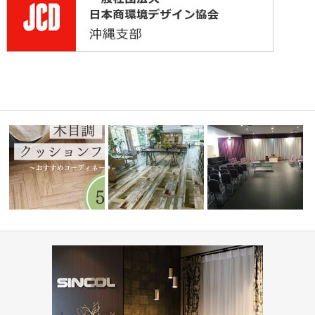
👋』-レッ
水まわりで人気！木目調クッシ
ショップ・飲食店(コーディネ
ョンフロア5…
ート集)
葬祭ホール いなんせ会