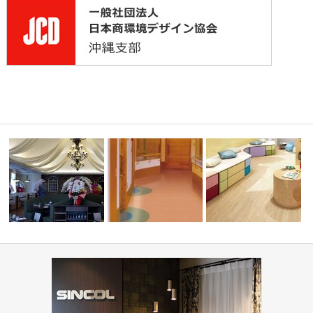
ーディネ
高齢者・福祉施設(コーディネ
学校・幼稚園(コーディネ
PIZZA HOUSE新本店
ート集)
集)