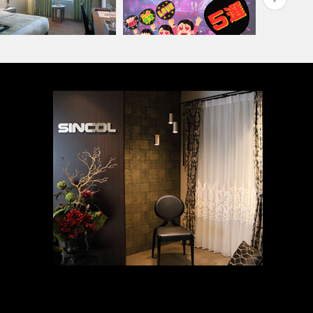
『推しカラー壁紙 5選👋』-レッ
テル(コーディネート集)
ド編-
葬祭ホール