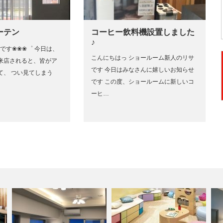
ーテン
コーヒー飲料機設置しました
♪
Aです❀❀❀゜ 今日は、
こんにちはっ ショールーム新人のリサ
来店されると、皆がア
です 今日はみなさんに嬉しいお知らせ
て、 つい見てしまう
です この度、ショールームに新しいコ
ーヒ…