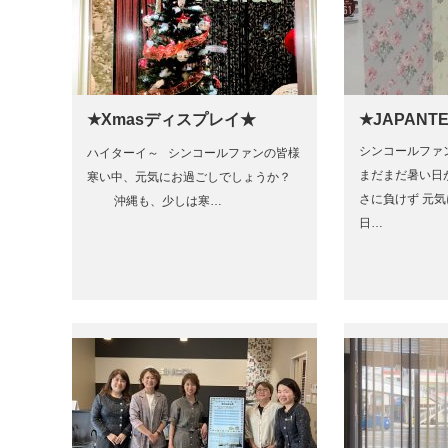
★Xmasディスプレイ★
★JAPANTE
シンコールファン
ハイターイ～ シンコールファンの皆様
まだまだ暑い日
寒い中、元気にお過ごしでしょうか？
さに負けず 元気
沖縄も、少しは寒…
日…