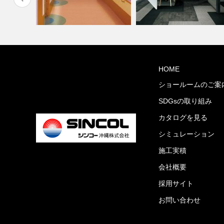
目調クッシ
高齢者・福祉施設(コーディネ
オフィス・公共施設(コーディ
HOME
ート集)
ネート集)
ショールームのご案
SDGsの取り組み
カタログを見る
シミュレーション
施工実積
会社概要
採用サイト
お問い合わせ