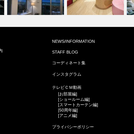
ミルコマンション沖縄市与儀グ
学校・幼稚園(コーディネート
NEWS/INFORMATION
ランパーク …
集)
ホ
内
STAFF BLOG
コーディネート集
インスタグラム
テレビＣＭ動画
[お部屋編]
[ショールーム編]
[スマートカーテン編]
[50周年編]
[アニメ編]
プライバシーポリシー