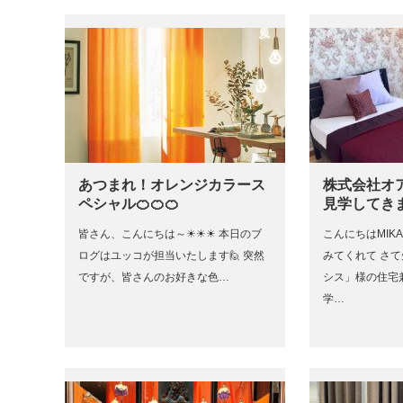
あつまれ！オレンジカラース
株式会社オ
ペシャル🍊🍊🍊
見学してき
皆さん、こんにちは～☀☀☀ 本日のブ
こんにちはMIK
ログはユッコが担当いたします🙋 突然
みてくれて さ
ですが、皆さんのお好きな色…
シス」様の住宅
学…