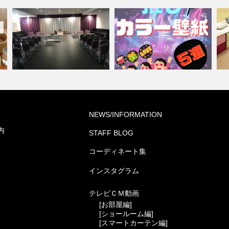
シ
『推しカラー壁紙 5選👋』-レッ
学
NEWS/INFORMATION
葬祭ホール いなんせ会館
ド編-
集
内
STAFF BLOG
コーディネート集
インスタグラム
テレビＣＭ動画
[お部屋編]
[ショールーム編]
[スマートカーテン編]