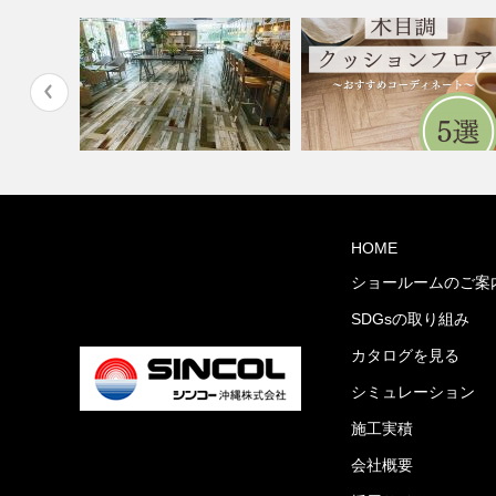
縄市与儀グ
ショップ・飲食店(コーディネ
水まわりで人気！木目調クッ
HOME
ート集)
ョンフロア5…
ショールームのご案
SDGsの取り組み
カタログを見る
シミュレーション
施工実積
会社概要