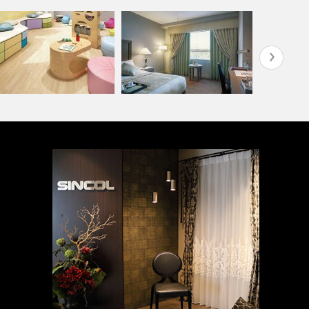
校・幼稚園(コーディネート
病院・医療
)
ホテル(コーディネート集)
ト集)