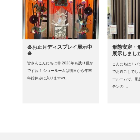
🎍お正月ディスプレイ展示中
形態安定・
🎍
展示しまし
皆さんこんにちは🌞 2023年も残り僅か
こんにちは！パ
ですね！ ショールームは明日から年末
でお過ごしでし
年始休みに入ります«٩…
ールームで、形
テンの …