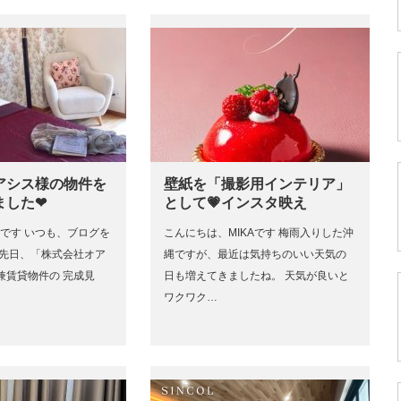
アシス様の物件を
壁紙を「撮影用インテリア」
ました❤
として💗インスタ映え
Aです いつも、ブログを
こんにちは、MIKAです 梅雨入りした沖
て先日、「株式会社オア
縄ですが、最近は気持ちのいい天気の
兼賃貸物件の 完成見
日も増えてきましたね。 天気が良いと
ワクワク…