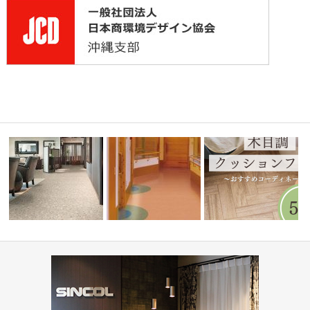
病院・医療施設(コーディネー
高齢者・福祉施設(コーディネ
水まわりで人気！木目調
ト集)
ト集)
ート集)
ョンフロア5…