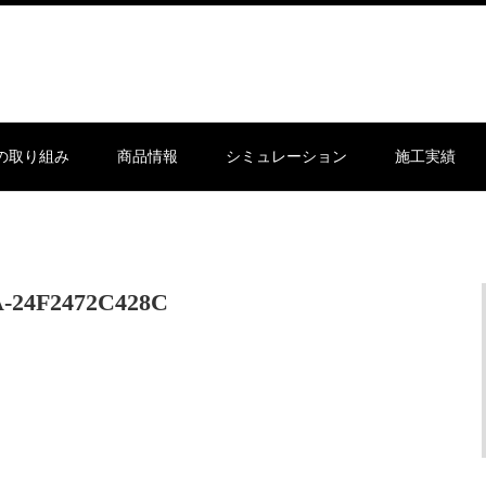
sの取り組み
商品情報
シミュレーション
施工実績
A-24F2472C428C