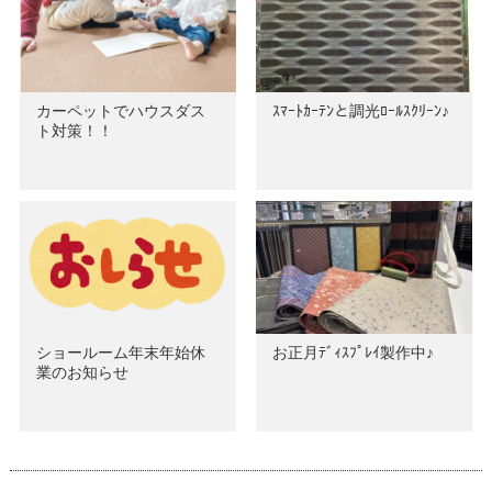
カーペットでハウスダス
ｽﾏｰﾄｶｰﾃﾝと調光ﾛｰﾙｽｸﾘｰﾝ♪
ト対策！！
ショールーム年末年始休
お正月ﾃﾞｨｽﾌﾟﾚｲ製作中♪
業のお知らせ