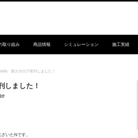
sの取り組み
商品情報
シミュレーション
施工実績
tonella 新カタログ発刊しました！
グ発刊しました！
紹介
ほざいたNです。