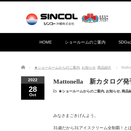
HOME
ショールームのご案内
SDG
Home
★ショールームからのご案内
,
お知らせ
,
商品紹介
Mat
2022
Mattonella 新カタロ
28
★ショールームからのご案内
,
お知らせ
,
商品
Oct
みなさまごきげんよう。
31歳だから31アイスクリーム全制覇！と