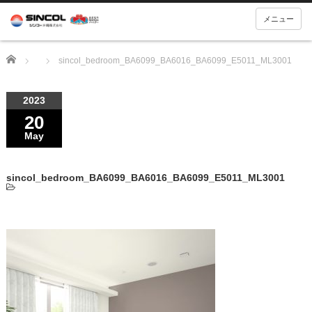
メニュー
Home
sincol_bedroom_BA6099_BA6016_BA6099_E5011_ML3001
2023
20
May
sincol_bedroom_BA6099_BA6016_BA6099_E5011_ML3001