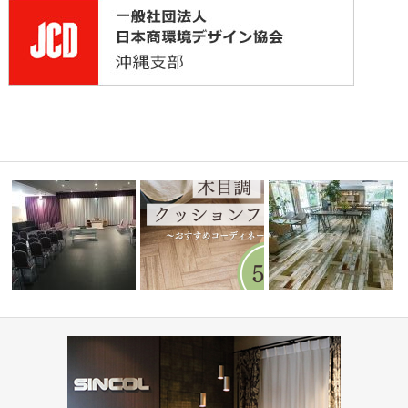
ディネー
水まわりで人気！木目調クッシ
ショップ・飲食店(コーデ
葬祭ホール いなんせ会館
ョンフロア5…
ート集)