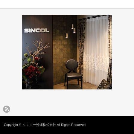
縄市与儀グ
ショップ・飲食店(コーデ
住宅(コーディネート集)
ホテル(コーディネート集)
ート集)
Copyright ©
シンコー沖縄株式会社
All Rights Reserved.