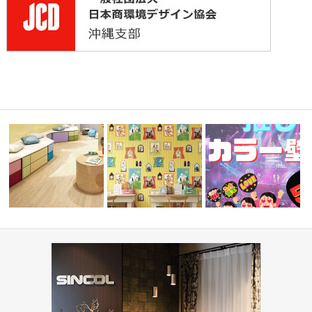
ーディネ
学校・幼稚園(コーディネート
『推しカラー壁紙 5選👋』
集)
住宅(コーディネート集)
ド編-