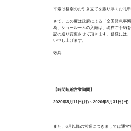
平素は格別のお引き立てを賜り厚くお礼申
さて、この度は政府による「全国緊急事態
為、ショールームの入館は、現在ご予約を
記の通り変更させて頂きます。皆様には、
い申し上げます。
敬具
【時間短縮営業期間】
2020
年5
月11
日(
月)
～2020
年5
月31
日(日
)
また、6月以降の営業につきましては通常