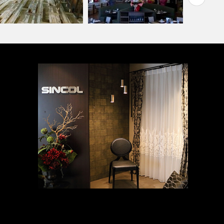
ョップ・飲食店(コーディネ
水まわりで
ト集)
PIZZA HOUSE新本店
ョンフロア