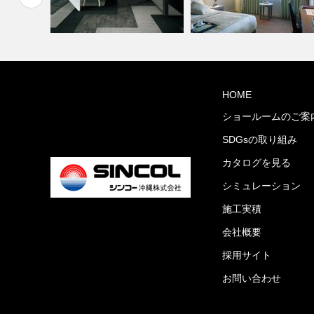
オフィス・公共施設(コーディ
HOME
)
ネート集)
ホテル(コーディネート集)
ショールームのご案
SDGsの取り組み
カタログを見る
シミュレーション
施工実積
会社概要
採用サイト
お問い合わせ