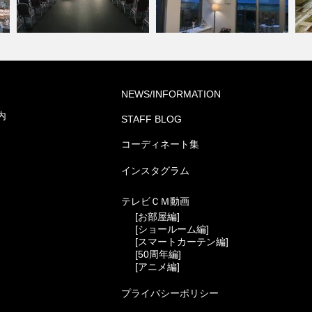
ミルコマンション沖縄市与儀グ
シ
NEWS/INFORMATION
葬祭ホール いなんせ会館
ランパーク …
ー
内
STAFF BLOG
コーディネート集
インスタグラム
テレビＣＭ動画
[お部屋編]
[ショールーム編]
[スマートカーテン編]
[50周年編]
[アニメ編]
プライバシーポリシー