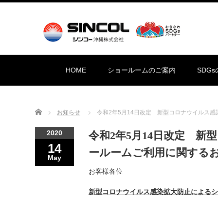
HOME
ショールームのご案内
SDG
Home
お知らせ
令和2年5月14日改定 新型コロナウイルス
2020
令和2年5月14日改定 
14
ールームご利用に関する
May
お客様各位
新型コロナウイルス感染拡大防止による
シ