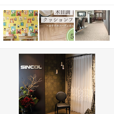
水まわりで人気！木目調クッシ
病院・医療施設(コーディ
住宅(コーディネート集)
ョンフロア5…
ト集)