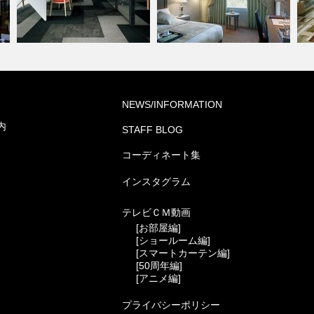
オフィス・公共施設(コーディ
シ
NEWS/INFORMATION
ネート集)
ホテル(コーディネート集)
ー
内
STAFF BLOG
コーディネート集
インスタグラム
テレビＣＭ動画
[お部屋編]
[ショールーム編]
[スマートカーテン編]
[50周年編]
[アニメ編]
プライバシーポリシー