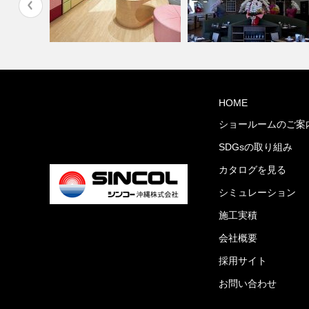
縄市与儀グ
学校・幼稚園(コーディネート
HOME
集)
PIZZA HOUSE新本店
ショールームのご案
SDGsの取り組み
カタログを見る
シミュレーション
施工実積
会社概要
採用サイト
お問い合わせ