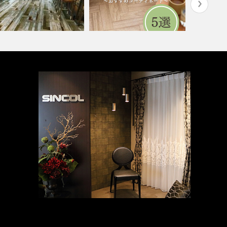
ョップ・飲食店(コーディネ
水まわりで人気！木目調クッシ
高齢者・福
ト集)
ョンフロア5…
ート集)