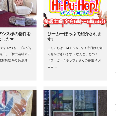
アシス様の物件を
ひーぷーほっぷで紹介されま
ました❤
す♪
Aです いつも、ブログを
こんにちは ＭＩＫＡです♪ 今日はお知
て先日、「株式会社オア
らせがございます～ なんと、あの！
兼賃貸物件の 完成見
「ひーぷー☆ホップ」さんの番組 ４月
１１…