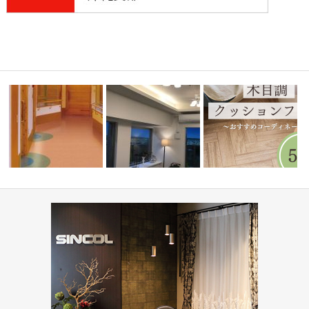
高齢者・福祉施設(コーディネ
ミルコマンション沖縄市与儀グ
水まわりで人気！木目調
せ会館
ート集)
ランパーク …
ョンフロア5…