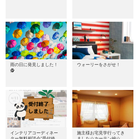
雨の日に発見しました！
ウォーリーをさがせ！
🕵
インテリアコーディネー
施主様お宅見学行ってき
ター無料相談会“受付終
ました☆カーテン編☆