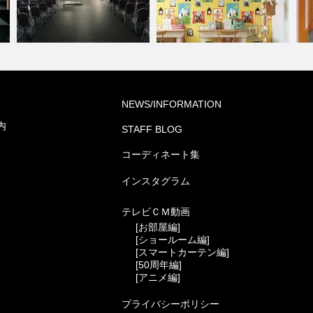
高
NEWS/INFORMATION
葬祭ホール いなんせ会館
住宅(コーディネート集)
ー
内
STAFF BLOG
コーディネート集
インスタグラム
テレビＣＭ動画
[お部屋編]
[ショールーム編]
[スマートカーテン編]
[50周年編]
[アニメ編]
プライバシーポリシー