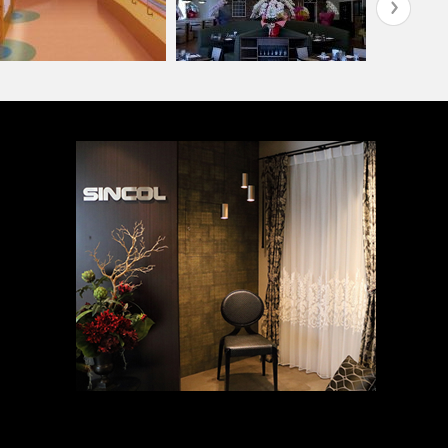
齢者・福祉施設(コーディネ
『推しカラー
ト集)
PIZZA HOUSE新本店
ド編-