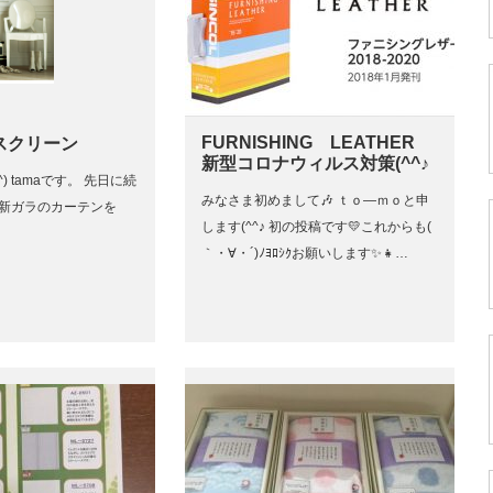
FURNISHING LEATHER
スクリーン
新型コロナウィルス対策(^^♪
) tamaです。 先日に続
みなさま初めまして🎶 ｔｏ―ｍｏと申
い新ガラのカーテンを
します(^^♪ 初の投稿です💛これからも(
｀・∀・´)ﾉﾖﾛｼｸお願いします✨👧…