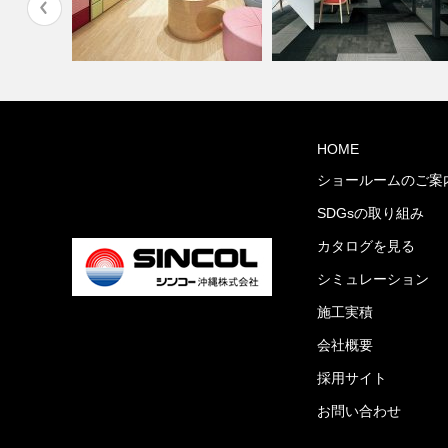
学校・幼稚園(コーディネート
オフィス・公共施設(コーディ
HOME
ト集)
集)
ネート集)
ショールームのご案
SDGsの取り組み
カタログを見る
シミュレーション
施工実積
会社概要
採用サイト
お問い合わせ