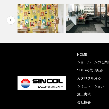
縄市与儀グ
オフィス・公共施設(コーディ
HOME
住宅(コーディネート集)
ネート集)
ショールームのご案
SDGsの取り組み
カタログを見る
シミュレーション
施工実積
会社概要