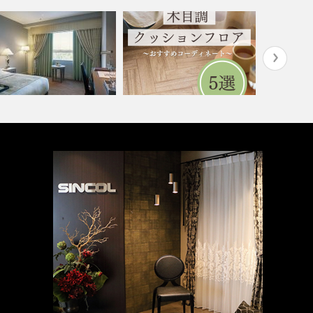
水まわりで人気！木目調クッシ
ショップ・
テル(コーディネート集)
ョンフロア5…
ート集)