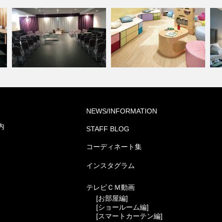
学校・幼稚園(コーディネート
NEWS/INFORMATION
葬祭ホール いなんせ会館
集)
ホ
内
STAFF BLOG
コーディネート集
インスタグラム
テレビＣＭ動画
[お部屋編]
[ショールーム編]
[スマートカーテン編]