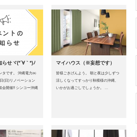
せヾ(*´∀｀*)ﾉ
マイハウス（※妄想です）
ンタです。 沖縄電力㈱
皆様ごきげんよう。 朝と夜は少しずつ
6日(日)リノベーション
涼しくなってすっかり秋模様の沖縄、
会開催!! シンコー沖縄
いかがお過ごしでしょうか。 …