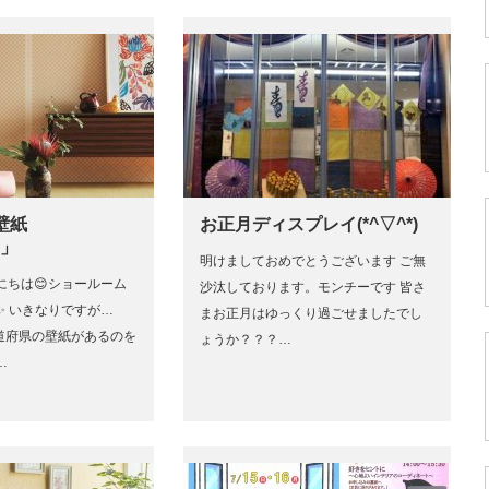
壁紙
お正月ディスプレイ(*^▽^*)
7」
明けましておめでとうございます ご無
にちは😊ショールーム
沙汰しております。モンチーです 皆さ
✨ いきなりですが…
まお正月はゆっくり過ごせましたでし
7都道府県の壁紙があるのを
ょうか？？？…
…