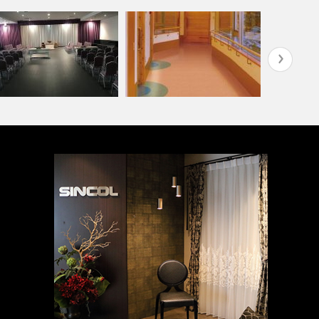
高齢者・福祉施設(コーディネ
オフィス・
祭ホール いなんせ会館
ート集)
ネート集)