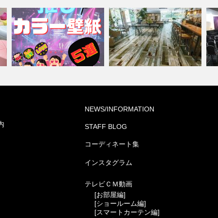
『推しカラー壁紙 5選👋』-レッ
ショップ・飲食店(コーディネ
NEWS/INFORMATION
ド編-
ート集)
葬
内
STAFF BLOG
コーディネート集
インスタグラム
テレビＣＭ動画
[お部屋編]
[ショールーム編]
[スマートカーテン編]