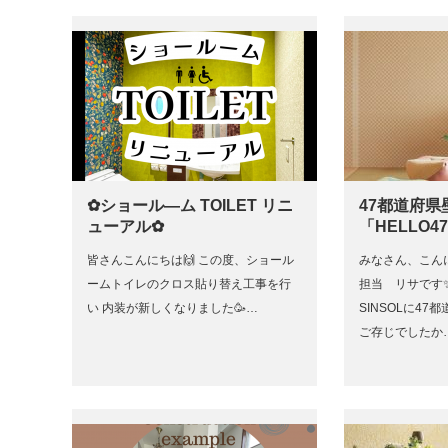
✿ショール―ム TOILET リニ
47都道府県
ューアル✿
「HELLO4
皆さんこんにちは🙌 この度、ショール
みなさん、こん
ームトイレのクロス貼り替え工事を行
担当 リサです
い 内装が新しくなりました🥳…
SINSOLに4
ご存じでしたか