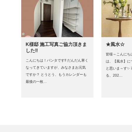
K様邸 施工写真ご協力頂きま
★風水☆
した‼
皆様～こんにち
こんにちは！パンタです‼ だんだん寒く
は、【風水】に
なってきていますが、みなさまお元気
と思いま～す✨
ですか？ とうとう、もうカレンダーも
る、202…
最後の一枚…