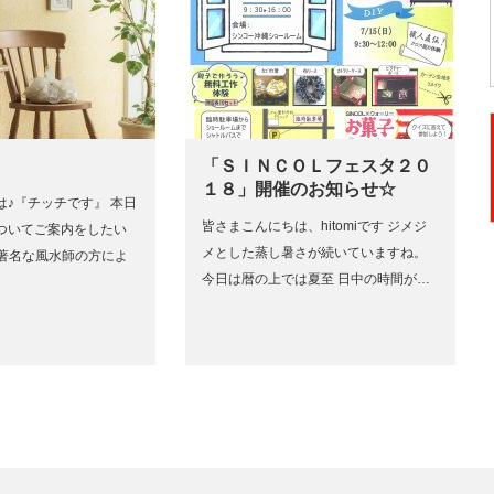
「ＳＩＮＣＯＬフェスタ２０
１８」開催のお知らせ☆
は♪『チッチです』 本日
皆さまこんにちは、hitomiです ジメジ
ついてご案内をしたい
メとした蒸し暑さが続いていますね。
 著名な風水師の方によ
今日は暦の上では夏至 日中の時間が…