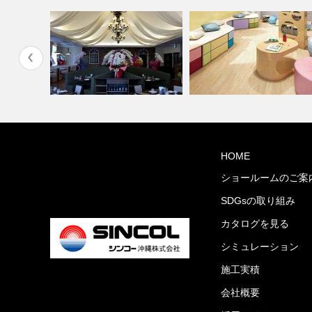
縄市与儀グ
学校・幼稚園(コーディネート
HOME
PIZZA HOUSE新本店
集)
ショールームのご案
SDGsの取り組み
カタログを見る
シミュレーション
施工実積
会社概要