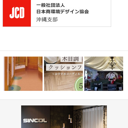
ーディネ
高齢者・福祉施設(コーディネ
水まわりで人気！木目調クッシ
ート集)
ョンフロア5…
PIZZA HOUSE新本店