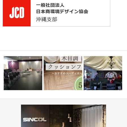
ィネート
水まわりで人気！木目調クッシ
葬祭ホール いなんせ会館
ョンフロア5…
PIZZA HOUSE新本店