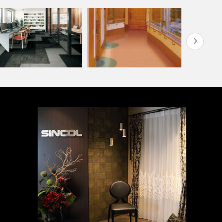
フィス・公共施設(コーディ
高齢者・福祉施設(コーディネ
ート集)
ート集)
葬祭ホール