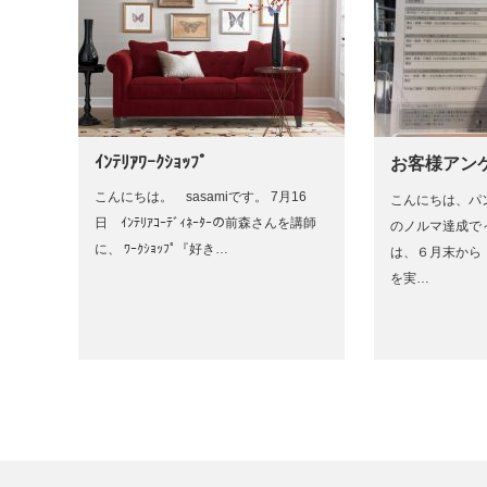
ｲﾝﾃﾘｱﾜｰｸｼｮｯﾌﾟ
お客様アン
こんにちは。 sasamiです。 7月16
こんにちは、パ
日 ｲﾝﾃﾘｱｺｰﾃﾞｨﾈｰﾀｰの前森さんを講師
のノルマ達成で
に、 ﾜｰｸｼｮｯﾌﾟ『好き…
は、６月末から
を実…