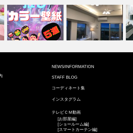
『推しカラー壁紙 5選👋』-レッ
ミルコマンション沖縄市与儀グ
オ
NEWS/INFORMATION
ド編-
ランパーク …
ネ
内
STAFF BLOG
コーディネート集
インスタグラム
テレビＣＭ動画
[お部屋編]
[ショールーム編]
[スマートカーテン編]