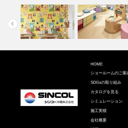
ディネー
学校・幼稚園(コーディネート
HOME
住宅(コーディネート集)
集)
ショールームのご案
SDGsの取り組み
カタログを見る
シミュレーション
施工実積
会社概要