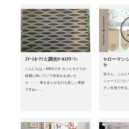
ｽﾏｰﾄｶｰﾃﾝと調光ﾛｰﾙｽｸﾘｰﾝ♪
✨ローマン
✨
こんにちは～MIKAです カンヒサクラが
皆さん、こんに
綺麗に咲いていて街並みを歩いた
シェードについ
り・・・ 車を走らせるのも楽しい季節
テン生地で作る
ですね～ …
…