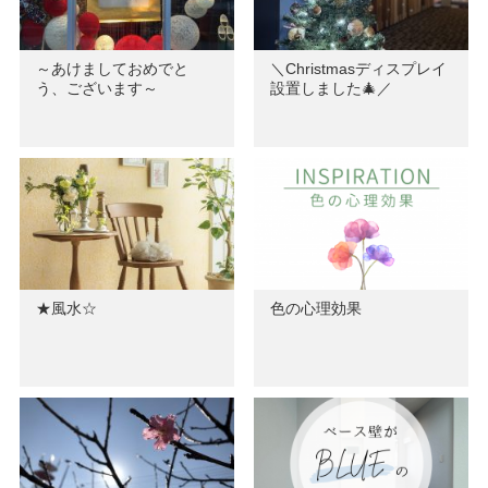
～あけましておめでと
＼Christmasディスプレイ
う、ございます～
設置しました🎄／
★風水☆
色の心理効果