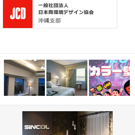
コーディ
ミルコマンション沖縄市与儀グ
『推しカラー壁紙 5選👋』
ランパーク …
ホテル(コーディネート集)
ド編-